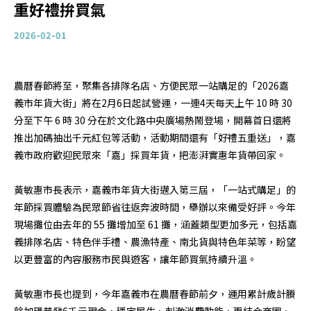
重好禮拚買氣
2026-02-01
農曆春節將至，聚集各排隊名店、方便民眾一站購足的「2026嘉
義市年貨大街」將在2月6日起試營運，一連4天每天上午 10 時 30
分至下午 6 時 30 分在於文化路中央廣場熱鬧登場，開幕首日還將
推出加碼抽出千元紅包等活動，活動期間還有「好禮五重送」，嘉
義市政府歡迎民眾來「嘉」採買年貨，把澎湃實惠年貨帶回家。
黃敏惠市長表示，嘉義市年貨大街邁入第三屆，「一站式購足」的
年節採買體驗為民眾節省往返奔波時間，舉辦以來備受好評。今年
現場攤位由去年的 55 攤增加至 61 攤，涵蓋類型更加多元，包括嘉
義排隊名店、特色伴手禮、農漁特產、南北貨與特色年菜等，盼望
以更豐富的內容服務市民與遊客，讓年節買氣持續升溫。
黃敏惠市長也提到，今年嘉義市在農曆春節前夕，運用累計歲計賸
餘加碼普發6千元現金，穩定民生、刺激消費動能，更結合商圈、