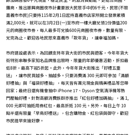
攤商，推出振興商圈夜市計畫要放大民眾手中的6千元，民眾(不限
嘉義市市民)只要持115年2月1日起持嘉義市店家所開立發票累積
滿2,000元，就可以在3月2日(一)至市府一樓大廳兌領1份價值200
元的商圈夜市劵，每人最多可兌換600元商圈夜市券，數量有限、
兌完為止，歡迎各地民眾來嘉義市「款年貨」，讓幸福加碼。
市府建設處表示，為回饋支持年貨大街的市民與遊客，今年年貨大
街特別串聯多家知名品牌推出限時、限量的年節優惠活動，折扣最
低8折，最高下殺5折起。此外，今年年貨大街推出「好禮五重
送」，讓市民買越多、抽越多。只要消費滿 300 元即可參加「滿額
好禮抽」與「福袋好禮抽」，每天皆有萬元現金與精美禮品等您帶
回家；最終日還有機會抽中 iPhone 17、Dyson 空氣清淨機等熱
門壓軸好禮。針對高額消費族群亦推出「紅包好禮加碼抽」，滿 1,
000 元即可抽抵用券紅包，最高折抵 100 元。另外，每日上午 10
點半還有限量「早鳥好禮送」，包含購物金、紅包袋與御守，歡迎
市民提早來搶好康。