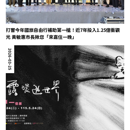
打響今年國旅自由行補助第一槍！近7年投入1.25億衝觀
光 黃敏惠市長揪您「來嘉住一晚」
2026-03-25