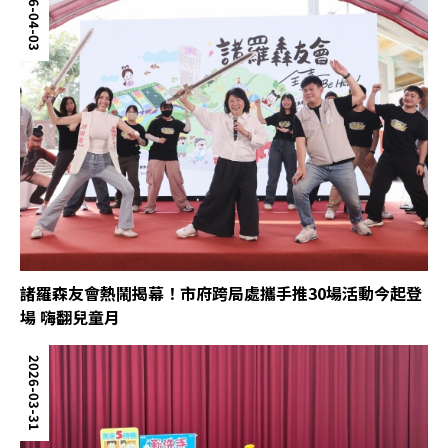
2026-04-03
諸羅森友會熱鬧揭幕！市府跨局處攜手推30場活動今起登
場 嗨翻兒童月
2026-03-31