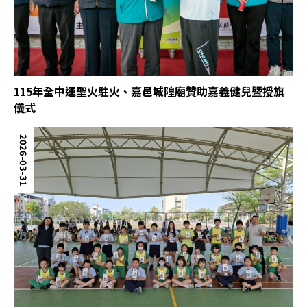
115年全中運聖火駐火、嘉邑城隍廟贊助嘉義健兒暨授旗
儀式
2026-03-31