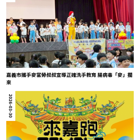
嘉義市攜手麥當勞叔叔宣導正確洗手教育 腸病毒「麥」擱
來
2026-03-30