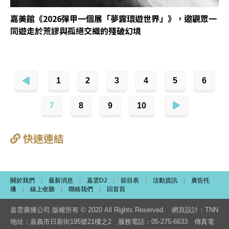
嘉美館《2026彈甲一個展「夢露環遊世界」》，邀觀眾一
同遊走於荒謬與孤絕交織的殘破幻境
1
2
3
4
5
6
7
8
9
10
快速連結
關於我們
|
最新消息
|
嘉雲DJ
|
節目表
|
活動資訊
|
廣告托
播
|
線上收聽
|
聯絡我們
|
回首頁
嘉雲廣播公司 版權所有 © 2020 All Rights Reserved. 網頁設計：
TNN
地址：嘉義市日新街195號21樓之2 服務電話：05-275-6633 傳真電