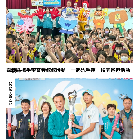
嘉義縣攜手麥當勞叔叔推動「一起洗手趣」校園巡迴活動
2026-03-31